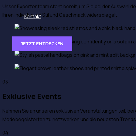
Unser Expertenteam steht bereit, um Sie bei der Auswahl der
Ihren individuellen Stil und Geschmack widerspiegelt.
Kontakt
JETZT ENTDECKEN
03
Exklusive Events
Nehmen Sie an unseren exklusiven Veranstaltungen teil, b
Modebegeisterten zu netzwerken und die neuesten Trends
04