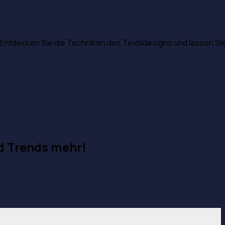
Entdecken Sie die Techniken des Textildesigns und lassen Si
d Trends mehr!